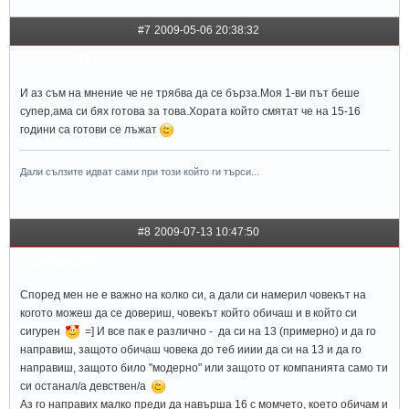
#7
2009-05-06 20:38:32
scream_91
И аз съм на мнение че не трябва да се бърза.Моя 1-ви път беше
супер,ама си бях готова за това.Хората който смятат че на 15-16
години са готови се лъжат
Дали сълзите идват сами при този който ги търси...
#8
2009-07-13 10:47:50
SunriseGirl
Според мен не е важно на колко си, а дали си намерил човекът на
когото можеш да се довериш, човекът който обичаш и в който си
сигурен
=] И все пак е различно - да си на 13 (примерно) и да го
направиш, защото обичаш човека до теб ииии да си на 13 и да го
направиш, защото било "модерно" или защото от компанията само ти
си останал/а девствен/а
Аз го направих малко преди да навърша 16 с момчето, което обичам и