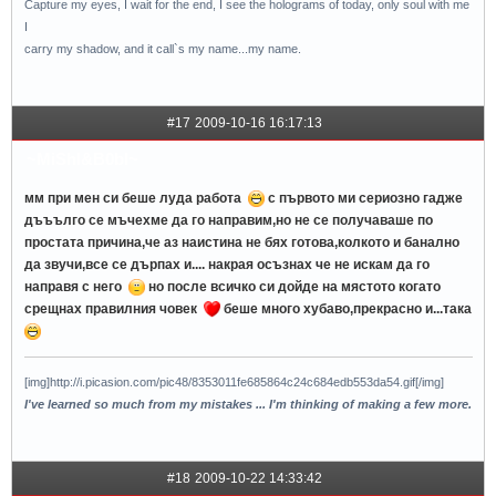
Capture my eyes, I wait for the end, I see the holograms of today, only soul with me
I
carry my shadow, and it call`s my name...my name.
#17
2009-10-16 16:17:13
~MiShI&B0bI~
мм при мен си беше луда работа
с първото ми сериозно гадже
дъъълго се мъчехме да го направим,но не се получаваше по
простата причина,че аз наистина не бях готова,колкото и банално
да звучи,все се дърпах и.... накрая осъзнах че не искам да го
направя с него
но после всичко си дойде на мястото когато
срещнах правилния човек
беше много хубаво,прекрасно и...така
[img]http://i.picasion.com/pic48/8353011fe685864c24c684edb553da54.gif[/img]
I've learned so much from my mistakes ... I'm thinking of making a few more.
#18
2009-10-22 14:33:42