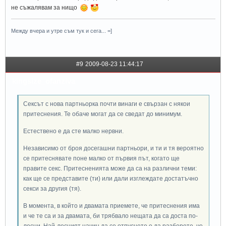
не съжалявам за нищо
Между вчера и утре съм тук и сега... =]
#9
2009-08-23 11:44:17
kingsize_ofanziva
Сексът с нова партньорка почти винаги е свързан с някои
притеснения. Те обаче могат да се сведат до минимум.
Естествено е да сте малко нервни.
Независимо от броя досегашни партньори, и ти и тя вероятно
се притеснявате поне малко от първия път, когато ще
правите секс. Притесненията може да са на различни теми:
как ще се представите (ти) или дали изглеждате достатъчно
секси за другия (тя).
В момента, в който и двамата приемете, че притеснения има
и че те са и за двамата, би трябвало нещата да са доста по-
лесни. Най-лесният начин да се отпуснете е да разберете, че