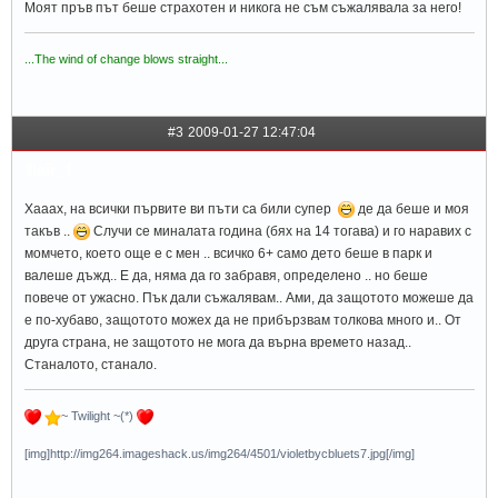
Моят пръв път беше страхотен и никога не съм съжалявала за него!
...The wind of change blows straight...
#3
2009-01-27 12:47:04
flair_f
Хааах, на всички първите ви пъти са били супер
де да беше и моя
такъв ..
Случи се миналата година (бях на 14 тогава) и го наравих с
момчето, което още е с мен .. всичко 6+ само дето беше в парк и
валеше дъжд.. Е да, няма да го забравя, определено .. но беше
повече от ужасно. Пък дали съжалявам.. Ами, да защотото можеше да
е по-хубаво, защотото можех да не прибързвам толкова много и.. От
друга страна, не защотото не мога да върна времето назад..
Станалото, станало.
~ Twilight ~(*)
[img]http://img264.imageshack.us/img264/4501/violetbycbluets7.jpg[/img]