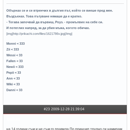
Обърнах се и се втренчих в дългия път, който се виеше пред мен.
Въздъхнах. Това пътуване нямаше да е кратко.
- Тогава започвай да вървиш, Роуз. - промълвих на себе си.
И потеглих напред, за да убия мъжа, когото обичах.
[img]http://prikachi.com/files/1621786v.jpg[/img]
Monni < 333
Zii < 333
Wessi < 33
Fallen < 33
Newii < 333
Pepii < 33
Ann < 33
Wiki < 33
Danni < 33
#23
2009-12-28 21:39:04
galkas
на 14 години съм и не съм го правила.По принцип трудно си намирам