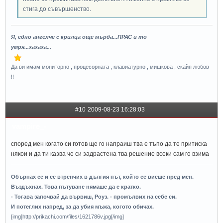
стига до съвършенство.
Я, едно ангелче с крилца още мърда...ПРАС и то
умря...хахаха...
Да ви имам мониторно , процесорната , клавиатурно , мишкова , скайп любов
!!
#10
2009-08-23 16:28:03
vampire_-
според мен когато си готов ще го напраиш тва е тъпо да те притиска
някои и да ти казва че си задрастена тва решение всеки сам го взима
Обърнах се и се втренчих в дългия път, който се виеше пред мен.
Въздъхнах. Това пътуване нямаше да е кратко.
- Тогава започвай да вървиш, Роуз. - промълвих на себе си.
И потеглих напред, за да убия мъжа, когото обичах.
[img]http://prikachi.com/files/1621786v.jpg[/img]