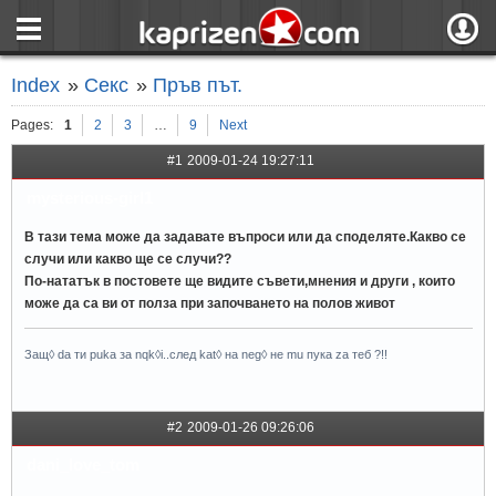
страница
Вход
Index
»
Секс
»
Пръв път.
ния
Регистрация
Pages:
1
2
3
…
9
Next
пове
Вход чрез F
#1
2009-01-24 19:27:11
mysterious-girl1
В тази тема може да задавате въпроси или да споделяте.Какво се
случи или какво ще се случи??
По-нататък в постовете ще видите съвети,мнения и други , които
може да са ви от полза при започването на полов живот
Защ◊ da ти puka за nqk◊i..след kat◊ на neg◊ не mu пука za теб ?!!
#2
2009-01-26 09:26:06
dani_love_tom