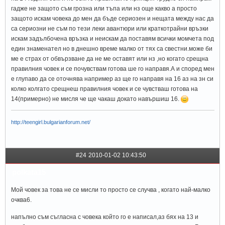
гадже не защото съм грозна или тъпа или нз още какво а просто
защото искам човека до мен да бъде сериозен и нещата между нас да
са сериозни не съм по тези леки авантюри или краткотрайни връзки
искам задълбочена връзка и неискам да поставям всички момчета под
един знаменател но в днешно време малко от тях са свестни.може би
ме е страх от обвързване да не ме оставят или нз ,но когато срещна
правилния човек и се почувствам готова ше го направя.А и според мен
е глупаво да се оточнява например аз ще го направя на 16 аз на зн си
колко колгато срещнеш правилния човек и се чувстваш готова на
14(примерно) не мисля че ще чакаш докато навършиш 16.
http://teengirl.bulgarianforum.net/
#24
2010-01-02 10:43:50
polkata15
Мой човек за това не се мисли то просто се случва , когато най-малко
очква6.
напълно съм съгласна с човека който го е написал,аз бях на 13 и