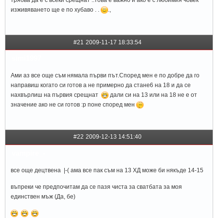
трябва да е с всеки срещнат ..това е важно и ако е с любимия човек
изживяването ще е по хубаво . .
.,
#21
2009-11-17 18:33:54
simi1997
Ами аз все още съм нямала първи път.Според мен е по добре да го
направиш когато си готов а не примерно да стане6 на 18 и да се
нахвърлиш на първия срещнат
дали си на 13 или на 18 не е от
значение ако не си готов :p поне според мен
#22
2009-12-13 14:51:40
vampire_-
все още децтвена |-( ама все пак съм на 13 ХД може би някъде 14-15
въпреки че предпочитам да се пазя чиста за сватбата за моя
единствен мъж (Да, бе)