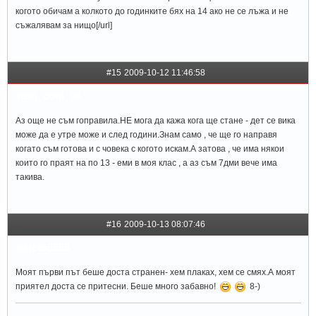
когото обичам а колкото до годинките бях на 14 ако не се лъжа и не
съжалявам за нищо[/url]
#15
2009-10-12 11:46:58
nevi_cool_96
Аз още не съм гоправила.НЕ мога да кажа кога ще стане - дет се вика
може да е утре може и след години.Знам само , че ще го направя
когато съм готова и с човека с когото искам.А затова , че има някои
които го праят на по 13 - еми в моя клас , а аз съм 7дми вече има
такива.
#16
2009-10-13 08:07:46
kateto5555
Моят първи път беше доста странен- хем плаках, хем се смях.А моят
приятел доста се притесни. Беше много забавно!
8-)