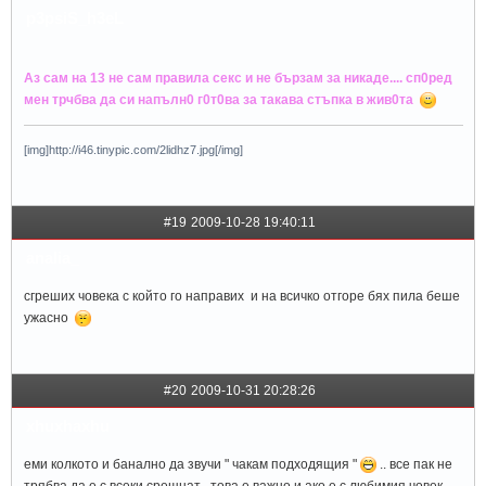
p3psiS_h3eL
Аз сам на 13 не сам правила секс и не бързам за никаде.... сп0ред
мен трчбва да си напълн0 г0т0ва за такава стъпка в жив0тa
[img]http://i46.tinypic.com/2lidhz7.jpg[/img]
#19
2009-10-28 19:40:11
analia_
сгреших човека с който го направих и на всичко отгоре бях пила беше
ужасно
#20
2009-10-31 20:28:26
xhuxhaxhu
еми колкото и банално да звучи " чакам подходящия "
.. все пак не