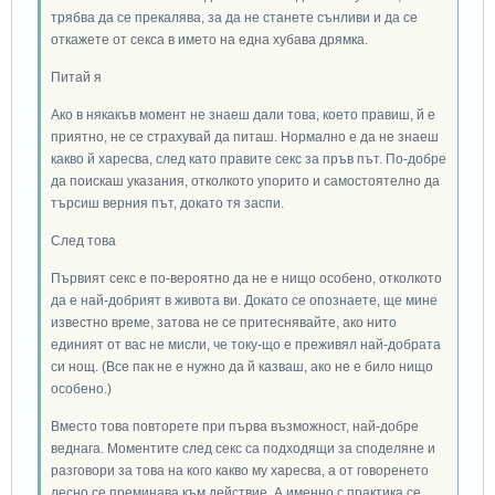
трябва да се прекалява, за да не станете сънливи и да се
откажете от секса в името на една хубава дрямка.
Питай я
Ако в някакъв момент не знаеш дали това, което правиш, й е
приятно, не се страхувай да питаш. Нормално е да не знаеш
какво й харесва, след като правите секс за пръв път. По-добре
да поискаш указания, отколкото упорито и самостоятелно да
търсиш верния път, докато тя заспи.
След това
Първият секс е по-вероятно да не е нищо особено, отколкото
да е най-добрият в живота ви. Докато се опознаете, ще мине
известно време, затова не се притеснявайте, ако нито
единият от вас не мисли, че току-що е преживял най-добрата
си нощ. (Все пак не е нужно да й казваш, ако не е било нищо
особено.)
Вместо това повторете при първа възможност, най-добре
веднага. Моментите след секс са подходящи за споделяне и
разговори за това на кого какво му харесва, а от говоренето
лесно се преминава към действие. А именно с практика се