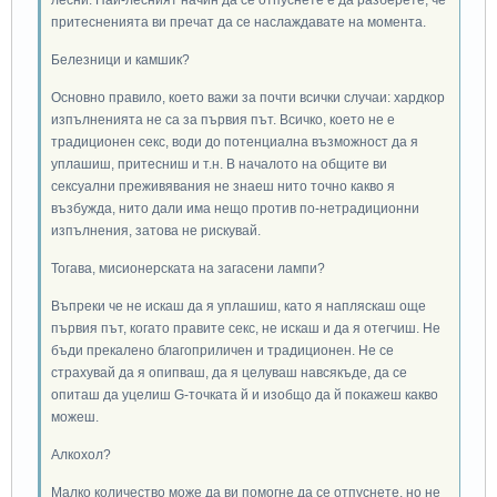
притесненията ви пречат да се наслаждавате на момента.
Белезници и камшик?
Основно правило, което важи за почти всички случаи: хардкор
изпълненията не са за първия път. Всичко, което не е
традиционен секс, води до потенциална възможност да я
уплашиш, притесниш и т.н. В началото на общите ви
сексуални преживявания не знаеш нито точно какво я
възбужда, нито дали има нещо против по-нетрадиционни
изпълнения, затова не рискувай.
Тогава, мисионерската на загасени лампи?
Въпреки че не искаш да я уплашиш, като я напляскаш още
първия път, когато правите секс, не искаш и да я отегчиш. Не
бъди прекалено благоприличен и традиционен. Не се
страхувай да я опипваш, да я целуваш навсякъде, да се
опиташ да уцелиш G-точката й и изобщо да й покажеш какво
можеш.
Алкохол?
Малко количество може да ви помогне да се отпуснете, но не