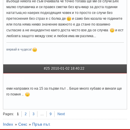
въобще никога не съм очаквала че точно тогава ще ми се случи.Бях
малко глупавичка и си правех сметки без кръчмар за доста годинки
нататъка,но наерих подходящия човек и то просто се случи без
претеснения без страх е с болка де
и само бих казала че годините
или пола няма никво значение важното е да стане по взаимно
съгласие а не инцидентно както доста често взе да се случва
и ест
любовта защото между секс и любов има км разлика...
вярвай в чудеса!
#25
2010-01-02 18:40:22
mims-vd
еми направих го на 15 за първи път .. Беше много хубаво и винаги ще
го помня ..
Pages:
1
2
3
…
9
Next
Index
»
Секс
»
Пръв път.