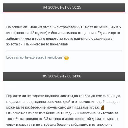
#4
2009-01-31 08:56:25
iwisssay
На всички ли 1-вия им път е бил страхотен?? Е, моят не беше. Бях в 5
клас (тоест на 12 години) и бях изнасилена от циганин. Едва ли ще го
забравя някога и това е нещото за което най-много съжалявам в
живота си. На никого не го пожелавам
Love can not be expressed in emoticons!
#5
2009-02-12 00:14:06
vess
Пф какви ли не гадости поднася животът,но трябва да сме силни и да
гледаме напред...единствено човек,който е преживял подобна гадост
може да те разбере,ние можем само да ти даваме кураж
Относно моя първи път беше на 15 години и наистина бях готова за
това..бяхме заедно от 2/3 месеца и исках тояно той да ми е първият
човек в животът и не сгтреших беше незабравимо и готино,но не