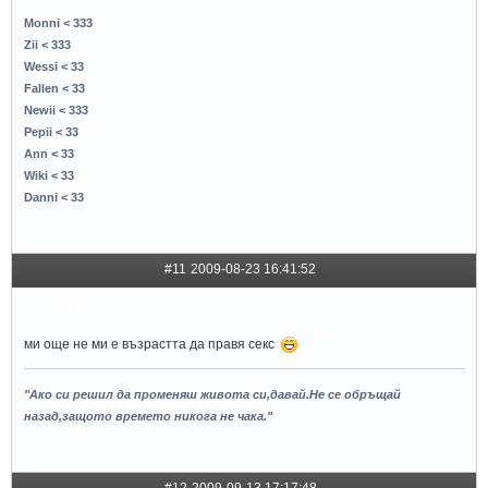
Monni < 333
Zii < 333
Wessi < 33
Fallen < 33
Newii < 333
Pepii < 33
Ann < 33
Wiki < 33
Danni < 33
#11
2009-08-23 16:41:52
sunny13
ми още не ми е възрастта да правя секс
"Ако си решил да променяш живота си,давай.Не се обръщай
назад,защото времето никога не чака."