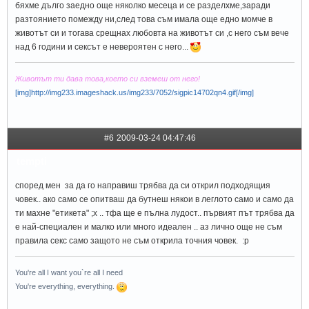
бяхме дълго заедно още няколко месеца и се разделхме,заради
разтоянието помежду ни,след това съм имала още едно момче в
животът си и тогава срещнах любовта на животът си ,с него съм вече
над 6 години и сексът е невероятен с него...
Животът ти дава това,което си вземеш от него!
[img]http://img233.imageshack.us/img233/7052/sigpic14702qn4.gif[/img]
#6
2009-03-24 04:47:46
tempti
според мен за да го направиш трябва да си открил подходящия
човек.. ако само се опитваш да бутнеш някои в леглото само и само да
ти махне "етикета" ;х .. тфа ще е пълна лудост.. първият път трябва да
е най-специален и малко или много идеален .. аз лично още не съм
правила секс само защото не съм открила точния човек. :p
You're all I want you`re all I need
You're everything, everything.