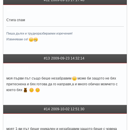
#12
2009-09-13 17:17:48
admin
Стига спам
Пиша дълги и трудноразбираеми изречения!
Извинявам се!
#13
2009-09-23 14:32:14
slynceto91
моя първи път също беше незабравим
може би защото не бях
притеснена и бях готова да го направя,а и много обичах момчето с
което бях
#14
2009-10-02 12:51:30
pepitas
моят 1-ви път беше уникален и незабравим защото беше с човека