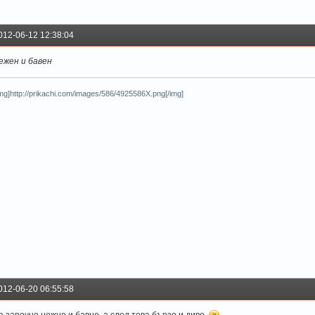
012-06-12 12:38:04
ежен и бавен
img]http://prikachi.com/images/586/4925586X.png[/img]
012-06-20 06:55:58