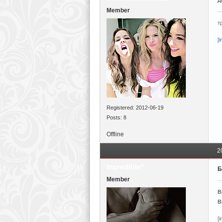
д
Member
т
[
Registered: 2012-06-19
Posts: 8
Offline
2
Incredible*
Б
Member
В
В
[