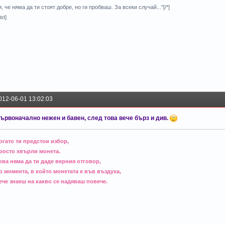
и, че няма да ти стоят добре, но ги пробваш. За всеки случай..."[/*]
ist]
012-06-01 13:02:03
ървоначално нежен и бавен, след това вече бърз и див.
огато ти предстои избор,
росто хвърли монета.
ова няма да ти даде верния отговор,
о момента, в който монетата е във въздуха,
ече знаеш на какво се надяваш повече.