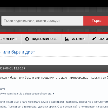
БРАЖЕНИЯ
ВИДЕОКЛИПОВЕ
АЛБУМИ
СТАТ
 или бърз и див?
012-06-01 12:26:37
ежен и бавен или бърз и див, предопчитате да е партньора/партньорката ви 
ist=*]
*]A woman's heart is a deep ocean of secrets. ♥
Истинският мъж е като любимата блуза в разхвърлян гардероб. Знаеш, че е някъде там,
рябва. През ръцете ти минават десетки дрехи. Със състав, който не отговаря на сезона,