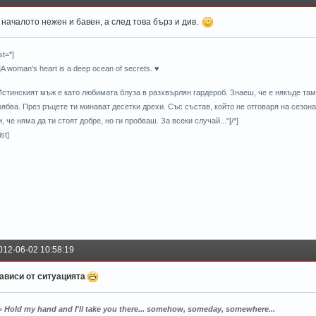
 началото нежен и бавен, а след това бърз и див.
ist=*]
*]A woman's heart is a deep ocean of secrets. ♥
Истинският мъж е като любимата блуза в разхвърлян гардероб. Знаеш, че е някъде там,
рябва. През ръцете ти минават десетки дрехи. Със състав, който не отговаря на сезона,
и, че няма да ти стоят добре, но ги пробваш. За всеки случай..."[/*]
ist]
012-06-02 10:58:19
ависи от ситуацията
» Hold my hand and I'll take you there... somehow, someday, somewhere...