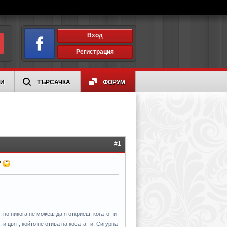
Вход
Регистрация
ИИ
ТЪРСАЧКА
ФОРУМ
#1
?
 но никога не можеш да я откриеш, когато ти
 и цвят, който не отива на косата ти. Сигурна