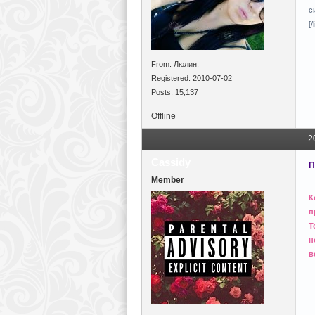
с
[/l
From: Люлин.
Registered: 2010-07-02
Posts: 15,137
Offline
2
Cаssidy
П
Member
К
п
Т
н
в