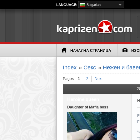
LANGUAGE:
Bulgarian
НАЧАЛНА СТРАНИЦА
ИЗО
Index
»
Секс
»
Нежен и бавен
Pages:
1
2
Next
2
Heroine queen
Н
Daughter of Mafia boss
[l
[
"
т