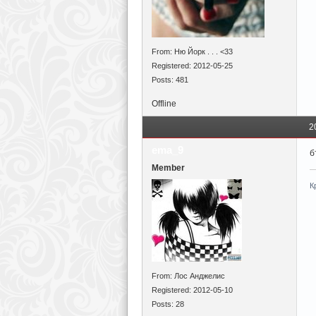
From: Ню Йорк . . . <33
Registered: 2012-05-25
Posts: 481
Offline
2
ema_9
б
Member
К
From: Лос Анджелис
Registered: 2012-05-10
Posts: 28