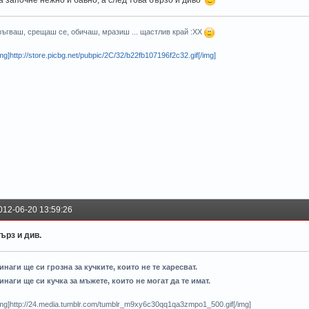
а започне нежно и бавно, а след това бързо и диво
ръгваш, срещаш се, обичаш, мразиш ... щастлив край :ХХ
img]http://store.picbg.net/pubpic/2C/32/b22fb107196f2c32.gif[/img]
012-06-20 13:59:26
ърз и див.
инаги ще си грозна за кучките, които не те харесват.
инаги ще си кучка за мъжете, които не могат да те имат.
img]http://24.media.tumblr.com/tumblr_m9xy6c30qq1qa3zmpo1_500.gif[/img]