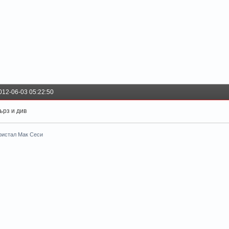
012-06-03 05:22:50
ърз и див
ристал Мак Сеси