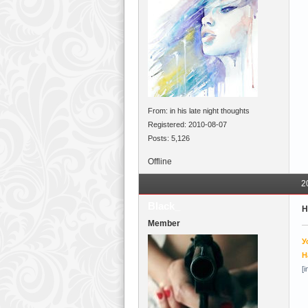
From: in his late night thoughts
Registered: 2010-08-07
Posts: 5,126
Offline
2
Black_
Н
Member
У
Н
[