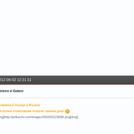
012-06-02 12:21:31
ежен и бавен
смивки,Слънце и Вълни
а всеки пожелавам повече такива дни!
img]http://prikachi.com/images/560/5021560K.png[/img]