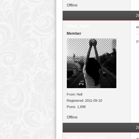
Offline
2
mimi_vip3
н
Member
[
From: Hell
Registered: 2011-09-10
Posts: 1,698
Offline
2
bullet.for.bitchezz