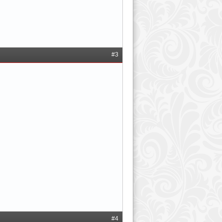
#3
#4