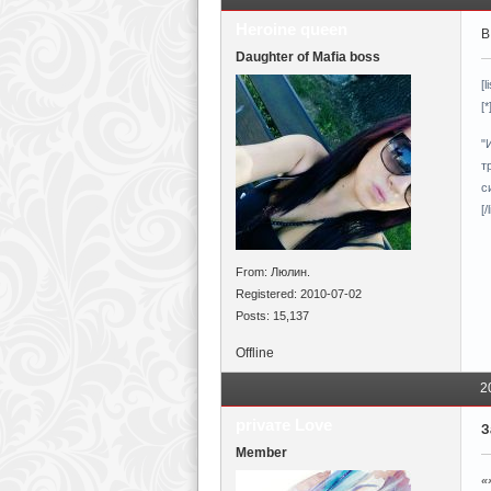
Heroine queen
В
Daughter of Mafia boss
[l
[
"
т
с
[/l
From: Люлин.
Registered: 2010-07-02
Posts: 15,137
Offline
2
privaтe Love
З
Member
«