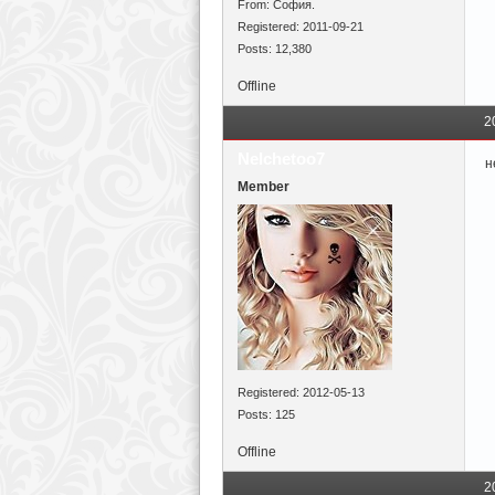
From: София.
Registered: 2011-09-21
Posts: 12,380
Offline
2
Nelchetoo7
н
Member
Registered: 2012-05-13
Posts: 125
Offline
2