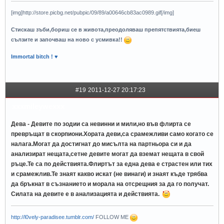
[img]http://store.picbg.net/pubpic/09/89/a00646cb83ac0989.gif[/img]
Стискаш зъби,бориш се в живота,преодоляваш препятствията,биеш
сълзите и започваш на ново с усмивка!!
Immortal bitch ! ♥
#19
2011-12-27 20:17:23
xxxmileywexxx
Дева - Девите по зодии са невинни и мили,но във флирта се
превръщат в скорпиони.Хората деви,са срамежливи само когато се
налага.Могат да достигнат до мисълта на партньора си и да
анализират нещата,сетне девите могат да вземат нещата в свой
ръце.Те са по действията.Флиртът за една дева е страстен или тих
и срамежлив.Те знаят какво искат (не винаги) и знаят къде трябва
да бръкнат в съзнанието и морала на отсрещния за да го получат.
Силата на девите е в анализацията и действията.
http://l0vely-paradisee.tumblr.com/
FOLLOW ME