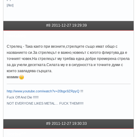
[/list]
#8
2011-12-27 19:29:39
metalniq
Стрелец - Така както при везните,стрелците също имат общо с
названието си.За стрелецът е важно,човекът с когото флиртува,да е
точният човек.На стрелецът му трябва една добре премерена стрела
за да учели десетката.Силата му е в сигурността и точните думи с
които завладява сърцата.
мхммм
http://www.youtube.com/watch?v=20bgx9ZRpyQ
!!!
Fuck Off And Die !!!!!!
NOT EVERYONE LIKES METAL… FUCK THEM!!!!!
#9
2011-12-27 19:30:33
borisa^^