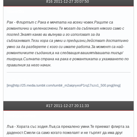
#16
2011-12-27 20:07:50
lowet0o
Рак - Флиртът с Рака е мечтата на всеки човек.Раците са
романтични и целенасочени.Те могат да съблекат някого само с
поглед.Знаят какво ви вълнува и го използват за да
съблазняват.Тези хора са умни и предцизни,действат достатъчно
умно за да разберете с кого си имате работа.За момент са най-
романтичките създания,а на следващия вашият/вашата тигър/
тигрица.Силната страна на рака е романтиката и ухажването по
правилния за него начин.
--------------------
[img]http://25.media.tumblr.com/tumblr_m2aiqnyeoP1rq17szo1_500.png[/img]
#17
2011-12-27 20:11:33
littlepartofme
Лъв - Хората със зодия Лъв,са прекалено умни.Те приемат флирта за
даденост.Смели са само когато пожелаят и не търпят да има друг