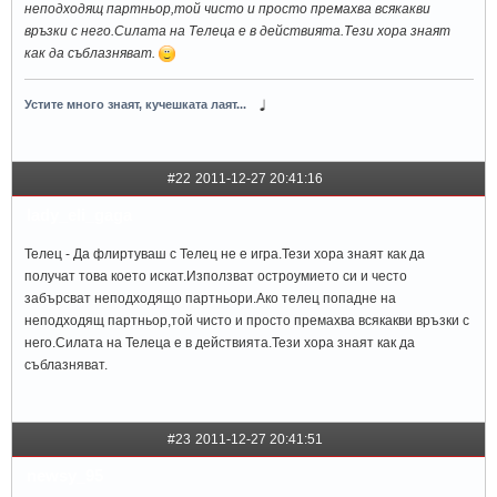
неподходящ партньор,той чисто и просто премахва всякакви
връзки с него.Силата на Телеца е в действията.Тези хора знаят
как да съблазняват.
Устите много знаят, кучешката лаят...
#22
2011-12-27 20:41:16
lady_eli_gaga
Телец - Да флиртуваш с Телец не е игра.Тези хора знаят как да
получат това което искат.Използват остроумието си и често
забърсват неподходящо партньори.Ако телец попадне на
неподходящ партньор,той чисто и просто премахва всякакви връзки с
него.Силата на Телеца е в действията.Тези хора знаят как да
съблазняват.
#23
2011-12-27 20:41:51
newsy_95