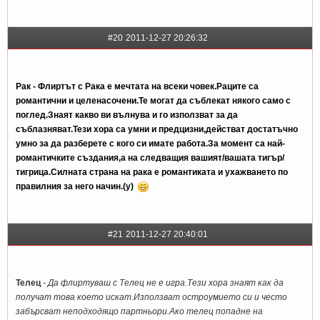
#20
2011-12-27 20:26:32
sladur4ety_23
Рак - Флиртът с Рака е мечтата на всеки човек.Раците са
романтични и целенасочени.Те могат да съблекат някого само с
поглед.Знаят какво ви вълнува и го използват за да
съблазняват.Тези хора са умни и предцизни,действат достатъчно
умно за да разберете с кого си имате работа.За момент са най-
романтичките създания,а на следващия вашият/вашата тигър/
тигрица.Силната страна на рака е романтиката и ухажването по
правилния за него начин.(y)
#21
2011-12-27 20:40:01
[ HorRisSty ] *
Телец
- Да флиртуваш с Телец не е игра.Тези хора знаят как да
получат това което искат.Използват остроумието си и често
забърсват неподходящо партньори.Ако телец попадне на