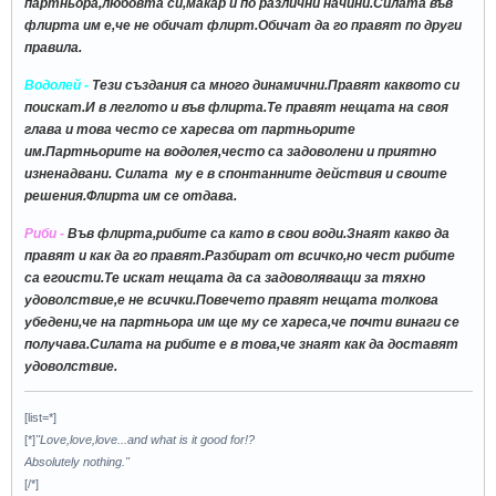
партньора,любовта си,макар и по различни начини.Силата във
флирта им е,че не обичат флирт.Обичат да го правят по други
правила.
Водолей -
Тези създания са много динамични.Правят каквото си
поискат.И в леглото и във флирта.Те правят нещата на своя
глава и това често се харесва от партньорите
им.Партньорите на водолея,често са задоволени и приятно
изненадвани. Силата му е в спонтанните действия и своите
решения.Флирта им се отдава.
Риби -
Във флирта,рибите са като в свои води.Знаят какво да
правят и как да го правят.Разбират от всичко,но чест рибите
са егоисти.Те искат нещата да са задоволяващи за тяхно
удоволствие,е не всички.Повечето правят нещата толкова
убедени,че на партньора им ще му се хареса,че почти винаги се
получава.Силата на рибите е в това,че знаят как да доставят
удоволствие.
[list=*]
[*]
"Love,love,love...and what is it good for!?
Absolutely nothing."
[/*]