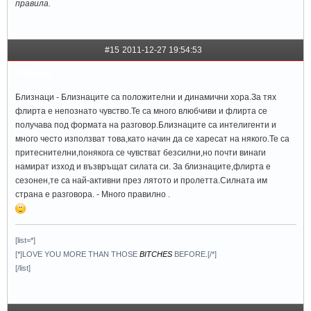
правила.
#15
2011-12-27 19:54:53
h0neyy^^
Близнаци - Близнаците са положителни и динамични хора.За тях
флирта е непознато чувство.Те са много влюбчиви и флирта се
получава под формата на разговор.Близнаците са интелигенти и
много често използват това,като начин да се харесат на някого.Те са
притеснителни,понякога се чувстват безсилни,но почти винаги
намират изход и възвръщат силата си. За близнаците,флирта е
сезонен,те са най-активни през лятото и пролетта.Силната им
страна е разговора. - Много правилно .
[list=*]
[*]LOVE YOU MORE THAN THOSE
BITCHES
BEFORE.[/*]
[/list]