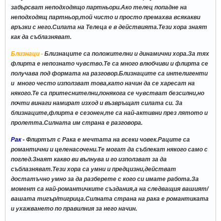
забърсват неподходящо партньори.Ако телец попадне на
неподходящ партньор,той чисто и просто премахва всякакви
връзки с него.Силата на Телеца е в действията.Тези хора знаят
как да съблазняват.
Близнаци -
Близнаците са положителни и динамични хора.За тях
флирта е непознато чувство.Те са много влюбчиви и флирта се
получава под формата на разговор.Близнаците са интелигенти
и много често използват това,като начин да се харесат на
някого.Те са притеснителни,понякога се чувстват безсилни,но
почти винаги намират изход и възвръщат силата си. За
близнаците,флирта е сезонен,те са най-активни през лятото и
пролетта.Силната им страна е разговора.
Рак -
Флиртът с Рака е мечтата на всеки човек.Раците са
романтични и целенасочени.Те могат да съблекат някого само с
поглед.Знаят какво ви вълнува и го използват за да
съблазняват.Тези хора са умни и предцизни,действат
достатъчно умно за да разберете с кого си имате работа.За
момент са най-романтичките създания,а на следващия вашият/
вашата тигър/тигрица.Силната страна на рака е романтиката
и ухажването по правилния за него начин.