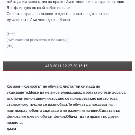
който да им казва какво да правят.Имат много силни страни,но един
Лъв флиртува по свой собствен начин.
Силната страна на лъвовете е,че те правят нещата по свое
му.Флиртът с Лъв може да е забавен.
[list=*]
[*]We made our plans down in the sand.[/*]
[/list]
#18
2011-12-27 20:15:15
bl@ck_c0c@!ne
Козирог - Козирогът не обича флирта,той си пада по
ухажването.Може да не ви се вярва,заради рогата,но тези хора са
изключително единични,трудно се привързват,но когато това
стане,много трудно се разлюбват.Те обичат да показват на
партньора,любовта си,макар и по различни начини.Силата във
флирта им е,че не обичат флирт.Обичат да го правят по други
правила.
даам