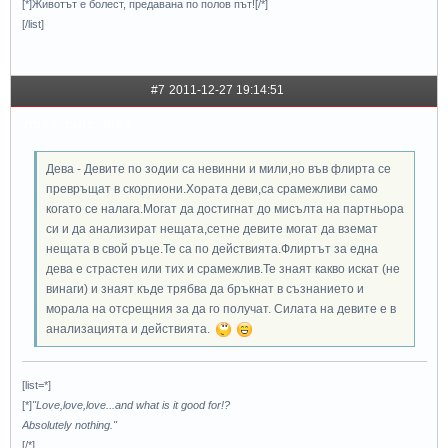
[*]Животът е болест, предавана по полов път![/*]
[/list]
#7
2011-12-27 19:14:51
miss_cute_kiss
Дева - Девите по зодии са невинни и мили,но във флирта се
превръщат в скорпиони.Хората деви,са срамежливи само
когато се налага.Могат да достигнат до мисълта на партньора
си и да анализират нещата,сетне девите могат да вземат
нещата в свой ръце.Те са по действията.Флиртът за една
дева е страстен или тих и срамежлив.Те знаят какво искат (не
винаги) и знаят къде трябва да бръкнат в съзнанието и
морала на отсрещния за да го получат. Силата на девите е в
анализацията и действията.
[list=*]
[*]
"Love,love,love...and what is it good for!?
Absolutely nothing."
[/*]