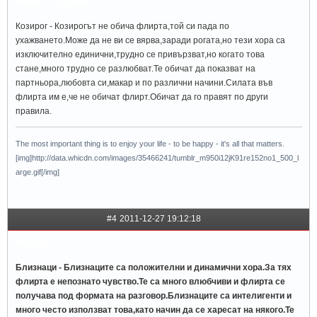
sweet_kiss666
Козирог - Козирогът не обича флирта,той си пада по
ухажването.Може да не ви се вярва,заради рогата,но тези хора са
изключително единични,трудно се привързват,но когато това
стане,много трудно се разлюбват.Те обичат да показват на
партньора,любовта си,макар и по различни начини.Силата във
флирта им е,че не обичат флирт.Обичат да го правят по други
правила.
The most important thing is to enjoy your life - to be happy - it's all that matters.
[img]http://data.whicdn.com/images/35466241/tumblr_m950i12jK91re152no1_500_l
arge.gif[/img]
#4
2011-12-27 19:12:18
Nadeto..77
Близнаци - Близнаците са положителни и динамични хора.За тях
флирта е непознато чувство.Те са много влюбчиви и флирта се
получава под формата на разговор.Близнаците са интелигенти и
много често използват това,като начин да се харесат на някого.Те