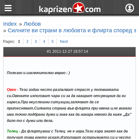
страница
Вход
Index
»
Любов
ния
Регистрация
»
Силните ви страни в любовта и флирта според з
пове
Вход чрез F
Pages:
1
2
3
4
5
Next
#1
2011-12-27 18:57:14
miss_cute_kiss
Полезно и изключително вярно : )
Овен -
Тези зодии често разпалват страст у половинката
си.Овените използват чара си за да накарат отсрещния да ги
хареса.При неуспешни ситуации,започват да се
притесняват.Силната страна във флирта при овена и,че винаги
има точно подбрани думи и знае как да накара някого да каже ,,Да"
било то с думи или дела.
Телец -
Да флиртуваш с Телец не е игра.Тези хора знаят как да
получат това което искат.Използват остроумието си и често