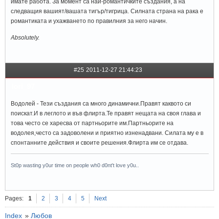
имате работа. За момент са най-романтичките създания, а на
следващия вашият/вашата тигър/тигрица. Силната страна на рака е
романтиката и ухажването по правилния за него начин.
Аbsolutely.
#25
2011-12-27 21:44:23
lori_97
Водолей - Тези създания са много динамични.Правят каквото си
поискат.И в леглото и във флирта.Те правят нещата на своя глава и
това често се харесва от партньорите им.Партньорите на
водолея,често са задоволени и приятно изненадвани. Силата му е в
спонтанните действия и своите решения.Флирта им се отдава.
St0p wasting y0ur time on people wh0 d0nt't love y0u..
Pages:
1
2
3
4
5
Next
Index
»
Любов