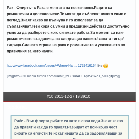
Рак - Флиртът с Рака е мечтата на всеки човек.Раците са
романтични и целенасочени.Те могат да съблекат някого само с
поглед.Знаят какво ви вълнува и го използват за да
съблазняват.Тези хора са умни и предцизни,действат достатъчно
умно за да разберете с кого си имате работа.За момент са най-
романтичките създания,а на следващия вашият/вашата тигър/
тигрица.Силната страна на рака е романтиката и ухажването по
правилния за него начин.
http://www.facebook.com/pages/-Where-Ha … 1752416154
like
[img]http://30.media.tumblr.com/tumblr_lxl5usmADL1qd5k8xo1_500.gif[/img]
#10
2011-12-27 19:39:10
teodoraa
Риби - Във флирта,рибите са като в свои води.Знаят какво
да правят и как да го правят.Разбират от всичко,но чест
рибите са егоисти.Те искат нещата да са задоволяващи за