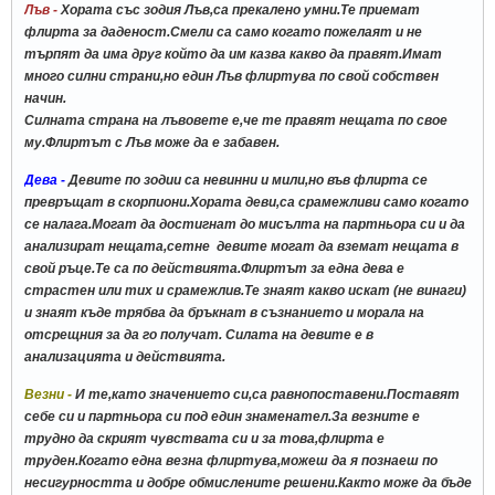
Лъв -
Хората със зодия Лъв,са прекалено умни.Те приемат
флирта за даденост.Смели са само когато пожелаят и не
търпят да има друг който да им казва какво да правят.Имат
много силни страни,но един Лъв флиртува по свой собствен
начин.
Силната страна на лъвовете е,че те правят нещата по свое
му.Флиртът с Лъв може да е забавен.
Дева -
Девите по зодии са невинни и мили,но във флирта се
превръщат в скорпиони.Хората деви,са срамежливи само когато
се налага.Могат да достигнат до мисълта на партньора си и да
анализират нещата,сетне девите могат да вземат нещата в
свой ръце.Те са по действията.Флиртът за една дева е
страстен или тих и срамежлив.Те знаят какво искат (не винаги)
и знаят къде трябва да бръкнат в съзнанието и морала на
отсрещния за да го получат. Силата на девите е в
анализацията и действията.
Везни -
И те,като значението си,са равнопоставени.Поставят
себе си и партньора си под един знаменател.За везните е
трудно да скрият чувствата си и за това,флирта е
труден.Когато една везна флиртува,можеш да я познаеш по
несигурността и добре обмислените решени.Както може да бъде