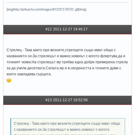
[img]http://prikachi.com/images/872/3717872C.gif[/img]
#12
2011-12-27 19:46:17
zumsy
Стрелец - Така както при везните,стрелците също имат общо с
названието си.За стрелецът е важно,човекът с когото флиртува,да е
точният човек.На стрелецът му трябва една добре премерена стрела
за да учели десетката.Силата му е в сигурността и точните думи с
които завладява сърцата.
#13
2011-12-27 19:52:56
miss_cute_kiss
Стрелец - Така както при везните,стрелците също имат общо
с названието си.За стрелецът е важно,човекът с когото