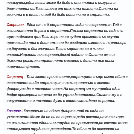
несигурна,една везна може да бъде и спонтанна и сигурна в
движенията си.Това зависи от тяхната планета.Силата на
везната е в това на вид да бъде невинна,но и страстна.
Скорпион -
Една от най-страстната зодия е скорпионът.Той е
изключително дързък и страстен.Пръска отровата си веднага
щом набележи цел.Тези хора не си губят времето със скучни
приказки.За тях е достатъчно да разберат името на партньора
си,другото е без значение.Тези същества са и много
опасни.Нараниш ли скорпион,бягай надалече.Силата им е в
бързата реакция,страстното мислене и делата във така
наречения флирт.
Стрелец -
Така както при везните,стрелците също имат общо с
названието си.За стрелецът е важно,човекът с когото
флиртува,да е точният човек.На стрелецът му трябва една
добре премерена стрела за да уцели десетката.Силата му е в
сигурността и точните думи с които завладява сърцата.
Козирог -
Козирогът не обича флирта,той си пада по
ухажването.Може да не ви се вярва,заради рогата,но тези хора
са изключително единични,трудно се привързват,но когато това
стане,много трудно се разлюбват.Те обичат да показват на