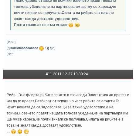
тяхно удоволствие,е не всички.Повечето правят нещата
толкова убедени,че на партньора им ще му се хареса,че
почти винаги се получава.Силата на рибите е в това,че
знаят как да доставят удоволствие.
Почти точно-аз не съм егоист
[list=*]
[*]
Dalindaaaaaaaaaa
: )) !
[/*]
[/list]
#11
2011-12-27 19:39:24
ani7y
Риби - Във флирта,рибите са като в свои води.Знаят какво да правят и
как да го правят.Разбират от всичко,но чест рибите са егоисти.Те
искат нещата да са задоволяващи за тяхно удоволствие,е не
всички.Повечето правят нещата толкова убедени,че на партньора им
ще му се хареса,че почти винаги се получава.Силата на рибите е в
това,че знаят как да доставят удоволствие.
...