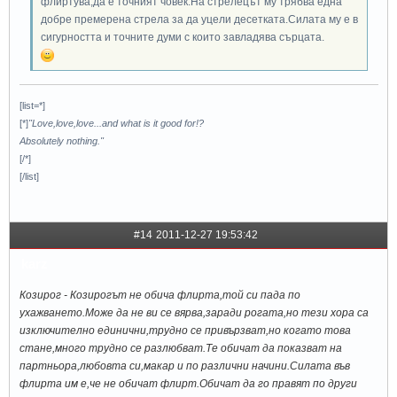
флиртува,да е точният човек.На стрелецът му трябва една
добре премерена стрела за да уцели десетката.Силата му е в
сигурността и точните думи с които завладява сърцата.
[list=*]
[*]
"Love,love,love...and what is it good for!?
Absolutely nothing."
[/*]
[/list]
#14
2011-12-27 19:53:42
karz
Козирог - Козирогът не обича флирта,той си пада по
ухажването.Може да не ви се вярва,заради рогата,но тези хора са
изключително единични,трудно се привързват,но когато това
стане,много трудно се разлюбват.Те обичат да показват на
партньора,любовта си,макар и по различни начини.Силата във
флирта им е,че не обичат флирт.Обичат да го правят по други