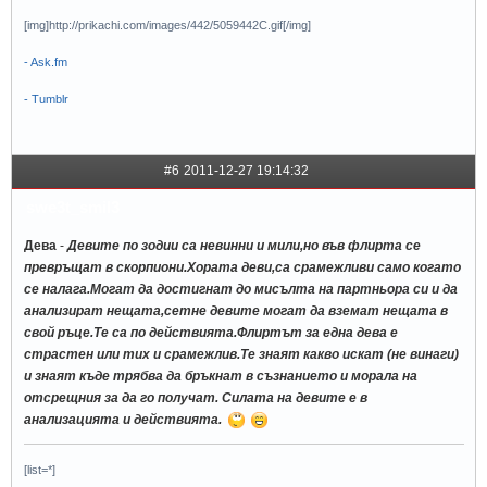
[img]http://prikachi.com/images/442/5059442C.gif[/img]
- Ask.fm
- Tumblr
#6
2011-12-27 19:14:32
swe3t_smil3
Дева
-
Девите по зодии са невинни и мили,но във флирта се
превръщат в скорпиони.Хората деви,са срамежливи само когато
се налага.Могат да достигнат до мисълта на партньора си и да
анализират нещата,сетне девите могат да вземат нещата в
свой ръце.Те са по действията.Флиртът за една дева е
страстен или тих и срамежлив.Те знаят какво искат (не винаги)
и знаят къде трябва да бръкнат в съзнанието и морала на
отсрещния за да го получат. Силата на девите е в
анализацията и действията.
[list=*]