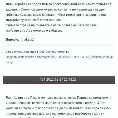
Лъв - Хората със зодия Лъв,са прекалено умни.Те приемат флирта за
даденост.Смели са само когато пожелаят и не търпят да има друг
който да им казва какво да правят.Имат много силни страни,но един
Лъв флиртува по свой собствен начин.
Силната страна на лъвовете е,че те правят нещата по свое
му.Флиртът с Лъв може да е забавен.
Вярно е.
(makeup)
you say you hate me? i just love you more. :3
[img]http://data.whicdn.com/images/38616824/1348799191233779_animate_large.gi
f[/img]
#24
2011-12-27 21:43:23
Leonore.
Рак
- Флиртът с Рака е мечтата на всеки човек. Раците са романтични
и целенасочени. Те могат да съблекат някого само с поглед. Знаят
какво ви вълнува и го използват, за да съблазняват. Тези хора са умни
и прецизни, действат достатъчно умно, за да разберете с кого си