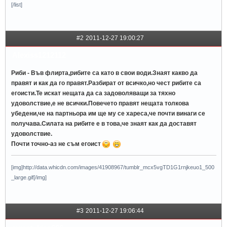
[/list]
#2
2011-12-27 19:00:27
Alexiss1212112
Риби - Във флирта,рибите са като в свои води.Знаят какво да
правят и как да го правят.Разбират от всичко,но чест рибите са
егоисти.Те искат нещата да са задоволяващи за тяхно
удоволствие,е не всички.Повечето правят нещата толкова
убедени,че на партньора им ще му се хареса,че почти винаги се
получава.Силата на рибите е в това,че знаят как да доставят
удоволствие.
Почти точно-аз не съм егоист
[img]http://data.whicdn.com/images/41908967/tumblr_mcx5vgTD1G1rnjkeuo1_500
_large.gif[/img]
#3
2011-12-27 19:06:44