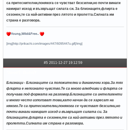
са притеснителни,понякога се чувстват безсилни,но почти винаги
намират изход и възвръщат силата си. За близнаците,флирта е
сезонен,те са най-активни през лятото и пролетта.Силната им
страна е разговора.
Young,Wild&Free..
[img]http://prikachi.com/images/447/6095447u.gif[/img]
#5
2011-12-27 19:12:59
SweeT_BunnY
Близнаци - Близнаците са положителни и динамични хора.За тях
флирта е непознато чувство.Те са много влюбчиви и флирта се
получава под формата на разговор.Близнаците са интелигенти
и много често използват това,като начин да се харесат на
някого.Те са притеснителни,понякога се чувстват безсилни,но
почти винаги намират изход и възвръщат силата си. За
близнаците,флирта е сезонен,те са най-активни през лятото и
пролетта.Силната им страна е разговора.