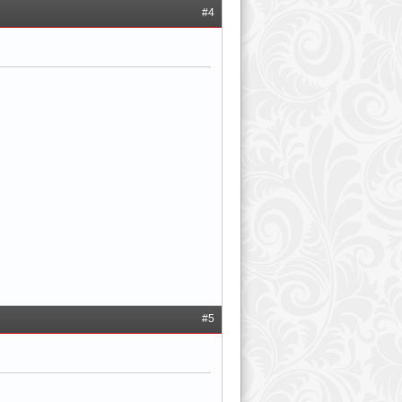
#4
#5