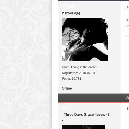
xfreakx
А
Изгонен(а)
F
С
С
From: Living in the dream...
Registered: 2010-07-08
Posts: 19,751
Offline
2
karz
Т
- Three Days Grace 4ever. <3
-