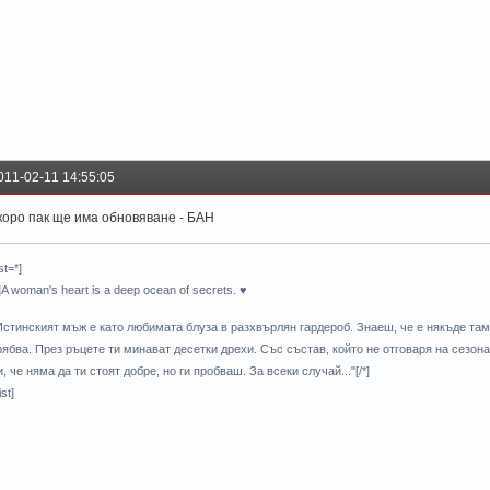
011-02-11 14:55:05
коро пак ще има обновяване - БАН
ist=*]
*]A woman's heart is a deep ocean of secrets. ♥
Истинският мъж е като любимата блуза в разхвърлян гардероб. Знаеш, че е някъде там,
рябва. През ръцете ти минават десетки дрехи. Със състав, който не отговаря на сезона,
и, че няма да ти стоят добре, но ги пробваш. За всеки случай..."[/*]
ist]