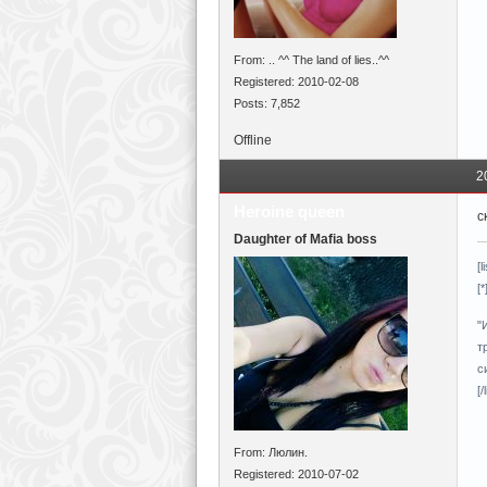
From: .. ^^ Тhe land of lies..^^
Registered: 2010-02-08
Posts: 7,852
Offline
2
Heroine queen
с
Daughter of Mafia boss
[l
[
"
т
с
[/l
From: Люлин.
Registered: 2010-07-02