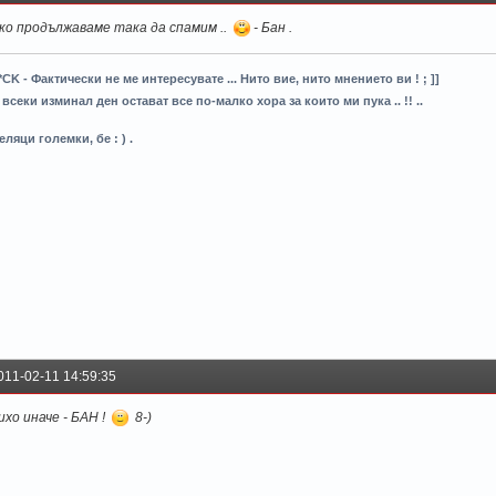
ко продължаваме така да спамим ..
- Бан .
*CK - Фактически не ме интересувате ... Нито вие, нито мнението ви ! ; ]]
 всеки изминал ден остават все по-малко хора за които ми пука .. !! ..
еляци големки, бе : ) .
011-02-11 14:59:35
ихо иначе - БАН !
8-)