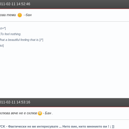
011-02-11 14:52:46
ова тема
- бан
ist=*]
]
To feel nothing.
at a beautiful feeling that is.
[/*]
ist]
011-02-11 14:53:16
хлюва вече не е охлюв
- Бан .
*CK - Фактически не ме интересувате ... Нито вие, нито мнението ви ! ; ]]