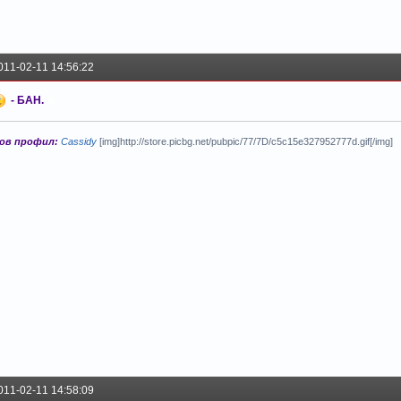
011-02-11 14:56:22
- БАН.
м
ов профил:
Cassidy
[img]http://store.picbg.net/pubpic/77/7D/c5c15e327952777d.gif[/img]
011-02-11 14:58:09