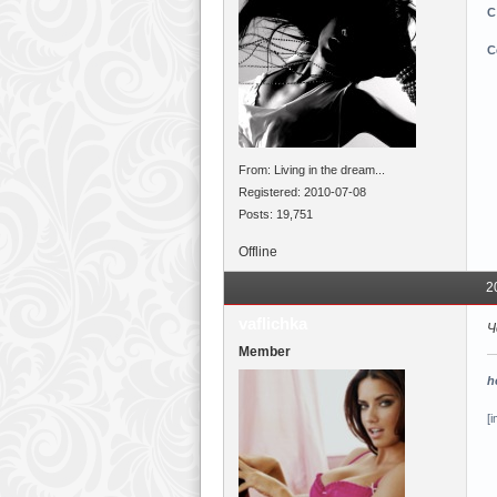
С
С
From: Living in the dream...
Registered: 2010-07-08
Posts: 19,751
Offline
2
vaflichka
Ч
Member
h
[