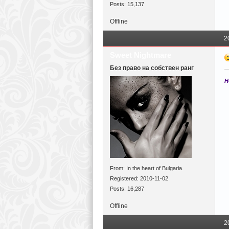
Posts: 15,137
Offline
2
Sweet Nightmare
Без право на собствен ранг
Н
From: In the heart of Bulgaria.
Registered: 2010-11-02
Posts: 16,287
Offline
2