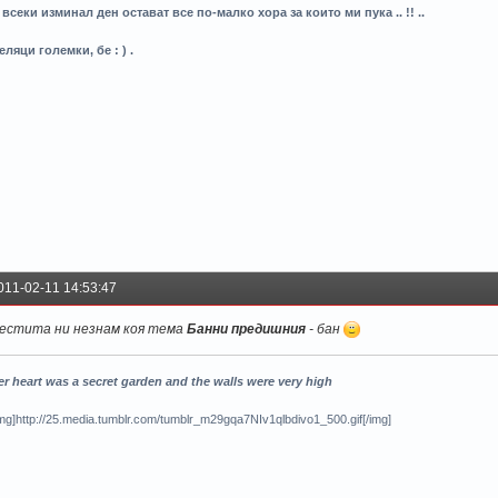
 всеки изминал ден остават все по-малко хора за които ми пука .. !! ..
еляци големки, бе : ) .
011-02-11 14:53:47
естита ни незнам коя тема
Банни предишния
- бан
er heart was a secret garden and the walls were very high
img]http://25.media.tumblr.com/tumblr_m29gqa7NIv1qlbdivo1_500.gif[/img]