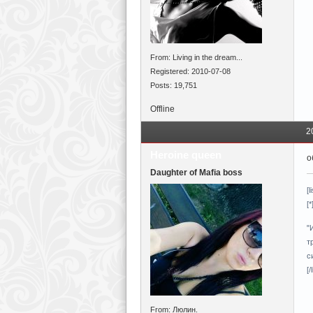
From: Living in the dream...
Registered: 2010-07-08
Posts: 19,751
Offline
2
Heroine queen
о
Daughter of Mafia boss
[l
[
"
т
с
[/l
From: Люлин.