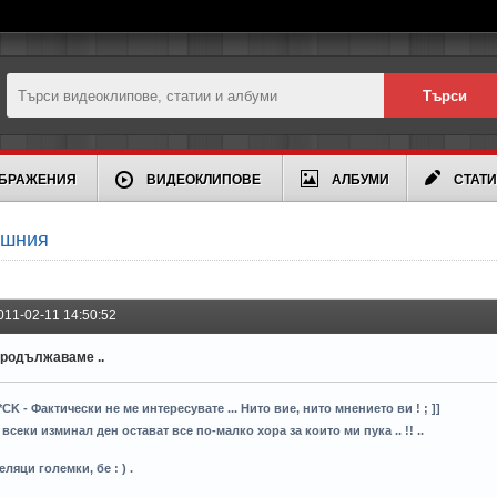
БРАЖЕНИЯ
ВИДЕОКЛИПОВЕ
АЛБУМИ
СТАТ
ишния
011-02-11 14:50:52
родължаваме ..
*CK - Фактически не ме интересувате ... Нито вие, нито мнението ви ! ; ]]
 всеки изминал ден остават все по-малко хора за които ми пука .. !! ..
еляци големки, бе : ) .