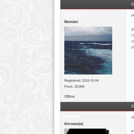
2
x_alien_x
Н
Member
[l
[*
Wh
[/l
Registered: 2010-10-04
Posts: 35,889
Offline
2
xfreakx
О
Изгонен(а)
F