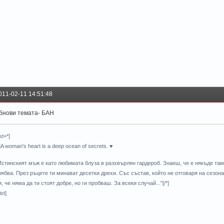
011-02-11 14:51:48
бнови темата- БАН
ist=*]
*]A woman's heart is a deep ocean of secrets. ♥
Истинският мъж е като любимата блуза в разхвърлян гардероб. Знаеш, че е някъде там,
рябва. През ръцете ти минават десетки дрехи. Със състав, който не отговаря на сезона,
и, че няма да ти стоят добре, но ги пробваш. За всеки случай..."[/*]
ist]