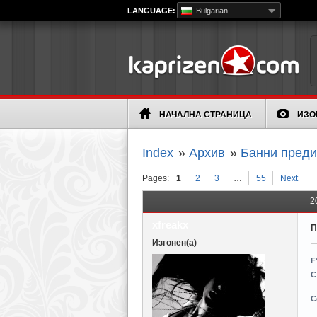
LANGUAGE:
Bulgarian
НАЧАЛНА СТРАНИЦА
ИЗО
Index
»
Архив
»
Банни пред
Pages:
1
2
3
…
55
Next
2
xfreakx
П
Изгонен(а)
F
С
С