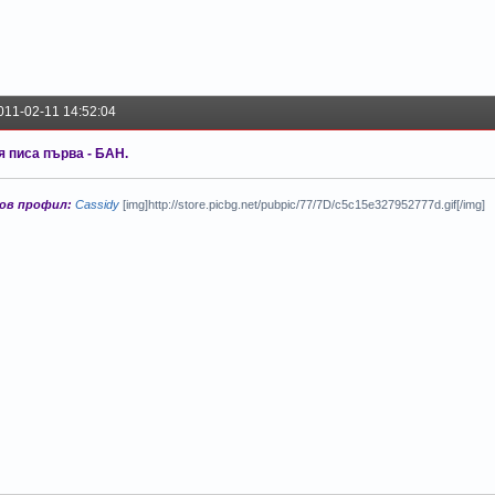
011-02-11 14:52:04
я писа първа - БАН.
ов профил:
Cassidy
[img]http://store.picbg.net/pubpic/77/7D/c5c15e327952777d.gif[/img]