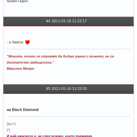
прави гадно.
#4
2011-01-16 11:22:17
Black Diamond
- и двата
"Жените, които се стремят да бъдат равни с мъжете, не са
достатъчно амбициозни."
Мерилин Монро
#5
2011-01-16 11:25:33
sladkadjena
на Black Diamond
[list=*]
[*]
И най-ужасното е, че след всичко, което преживях,