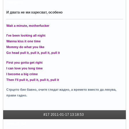
vampire_
И двата не ми харесват, особено
Wait a minute, motherfucker
I've been looking all night
Wanna kiss it one time
Mommy do what you like
Go head pull it, pull it, pull it, pull it
First you gotta get right
I can love you long time
I become a big crime
Then I'll pull it, pull it, pull it, pull it
Стрцето бие бавно, очите гледат жадно, а времето вместо да лекува,
прави гадно.
#17
2011-01-17 13:18:53
iveto0_94