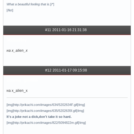
What a beautiful feeling that is.
[/*]
[/list]
#11
2011-01-16 21:31:38
MiSteRry
на x_аlien_x
#12
2011-01-17 09:15:08
cosmo_girl666
на x_аlien_x
[img]http://prikachi.com/images/634/5202634F.gif[/img]
[img]http://prikachi.com/images/635/5202635f.gif[/img]
It's a joke not a dick,don't take it so hard.
[img]http://prikachi.com/images/822/5094822m.gif[/img]