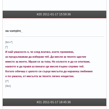
#20
2011-01-17 15:59:36
sladkadjena
на vampire_
[list=*]
[*]
И най-ужасното е, че след всичко, което преживях,
аз продължавам да избирам теб. Да мисля за твоето щастие
вместо за моето. Мразя се за това. Но колкото и да се опитвам,
каквото и да правя аз винаги ще мисля първо спрямо теб.
Когато обичаш с цялото си сърце мисълта да нараниш любимия
е по-ужасна, от мисълта за твоето лично нещастие.
[/*]
[/list]
#21
2011-01-17 18:45:36