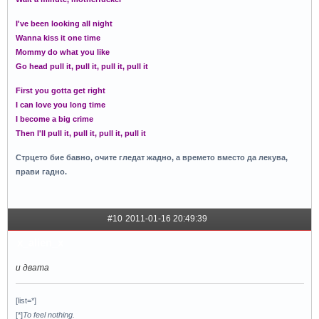
I've been looking all night
Wanna kiss it one time
Mommy do what you like
Go head pull it, pull it, pull it, pull it
First you gotta get right
I can love you long time
I become a big crime
Then I'll pull it, pull it, pull it, pull it
Стрцето бие бавно, очите гледат жадно, а времето вместо да лекува,
прави гадно.
#10
2011-01-16 20:49:39
x_alien_x
и двата
[list=*]
[*]
To feel nothing.