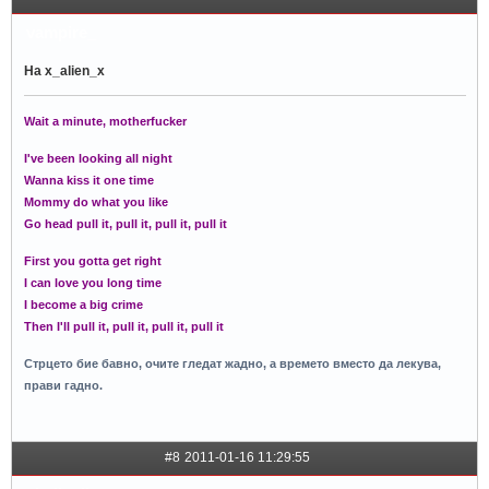
vampire_
На x_alien_x
Wait a minute, motherfucker
I've been looking all night
Wanna kiss it one time
Mommy do what you like
Go head pull it, pull it, pull it, pull it
First you gotta get right
I can love you long time
I become a big crime
Then I'll pull it, pull it, pull it, pull it
Стрцето бие бавно, очите гледат жадно, а времето вместо да лекува,
прави гадно.
#8
2011-01-16 11:29:55