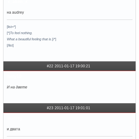
x_alien_x
на audrey
[list=*]
[*]
To feel nothing.
What a beautiful feeling that is.
[/*]
[/list]
#22
2011-01-17 19:00:21
Ivity10
И на двете
#23
2011-01-17 19:01:01
audrey
и двата