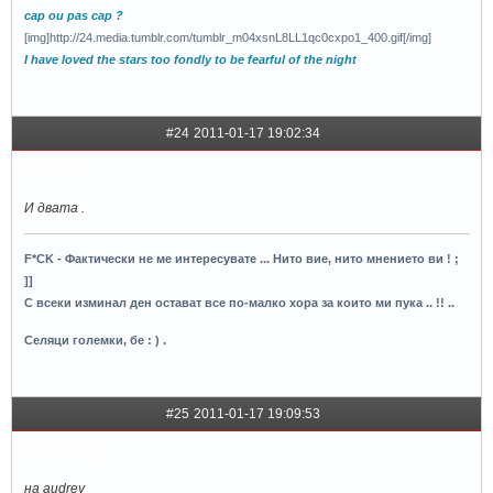
cap ou pas cap ?
[img]http://24.media.tumblr.com/tumblr_m04xsnL8LL1qc0cxpo1_400.gif[/img]
I have loved the stars too fondly to be fearful of the night
#24
2011-01-17 19:02:34
xfreakx
И двата .
F*CK - Фактически не ме интересувате ... Нито вие, нито мнението ви ! ;
]]
С всеки изминал ден остават все по-малко хора за които ми пука .. !! ..
Селяци големки, бе : ) .
#25
2011-01-17 19:09:53
MiSteRry
на audrey