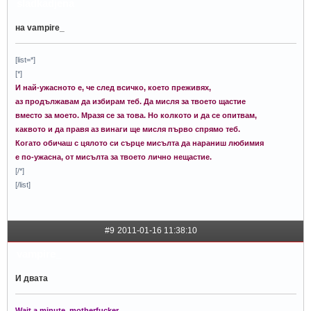
sladkadjena
на vampire_
[list=*]
[*]
И най-ужасното е, че след всичко, което преживях,
аз продължавам да избирам теб. Да мисля за твоето щастие
вместо за моето. Мразя се за това. Но колкото и да се опитвам,
каквото и да правя аз винаги ще мисля първо спрямо теб.
Когато обичаш с цялото си сърце мисълта да нараниш любимия
е по-ужасна, от мисълта за твоето лично нещастие.
[/*]
[/list]
#9
2011-01-16 11:38:10
vampire_
И двата
Wait a minute, motherfucker