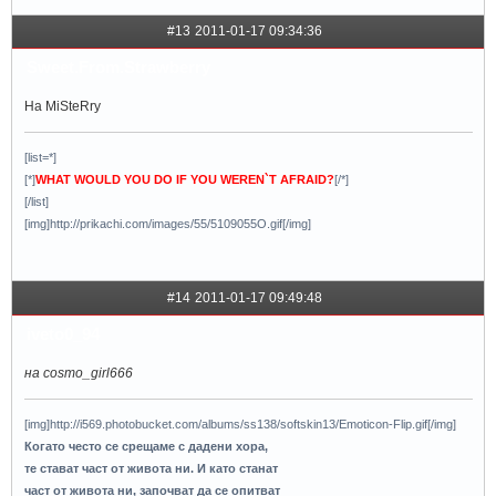
#13
2011-01-17 09:34:36
Sweet.From.Strawberry
На MiSteRry
[list=*]
[*]
WHAT WOULD YOU DO IF YOU WEREN`T AFRAID?
[/*]
[/list]
[img]http://prikachi.com/images/55/5109055O.gif[/img]
#14
2011-01-17 09:49:48
iveto0_94
на cosmo_girl666
[img]http://i569.photobucket.com/albums/ss138/softskin13/Emoticon-Flip.gif[/img]
Когато често се срещаме с дадени хора,
те стават част от живота ни. И като станат
част от живота ни, започват да се опитват