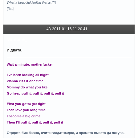
What a beautiful feeling that is.
[/*]
[/list]
#3
2011-01-16 11:20:41
vampire_
И двата.
Wait a minute, motherfucker
I've been looking all night
Wanna kiss it one time
Mommy do what you like
Go head pull it, pull it, pull it, pull it
First you gotta get right
I can love you long time
I become a big crime
Then I'll pull it, pull it, pull it, pull it
Стрцето бие бавно, очите гледат жадно, а времето вместо да лекува,