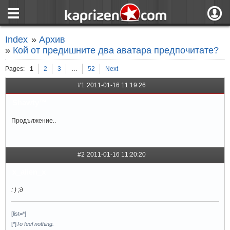
страница
Вход
Index
»
Архив
ния
Регистрация
»
Кой от предишните два аватара предпочитате?
пове
Вход чрез F
Pages:
1
2
3
…
52
Next
#1
2011-01-16 11:19:26
Shawty™
Продължение..
#2
2011-01-16 11:20:20
x_alien_x
: ) ;д
[list=*]
[*]
To feel nothing.