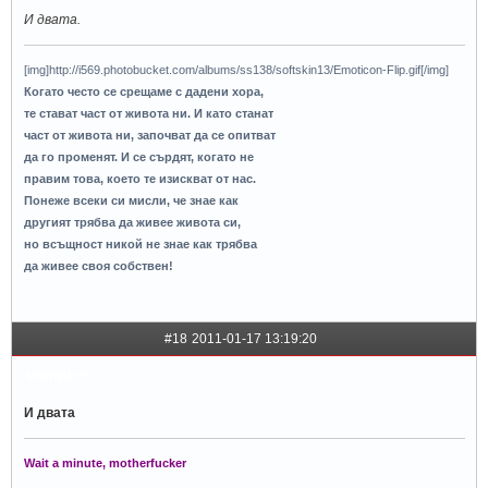
И двата.
[img]http://i569.photobucket.com/albums/ss138/softskin13/Emoticon-Flip.gif[/img]
Когато често се срещаме с дадени хора,
те стават част от живота ни. И като станат
част от живота ни, започват да се опитват
да го променят. И се сърдят, когато не
правим това, което те изискват от нас.
Понеже всеки си мисли, че знае как
другият трябва да живее живота си,
но всъщност никой не знае как трябва
да живее своя собствен!
#18
2011-01-17 13:19:20
vampire_
И двата
Wait a minute, motherfucker