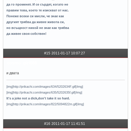
да го променят. И се сърдят, когато не
правим това, което те изискват от нас.
Понеже всеки си мисли, че знае как
другият трябва да живее живота си,
но всъщност никой не знае как трябва
да живее своя собствен!
#15
2011-01-17 10:07:27
cosmo_girl666
и двата
[img]http://prikachi.com/images/634/5202634F.gif[/img]
[img]http://prikachi.com/images/635/5202635f.gif[/img]
It's a joke not a dick,don't take it so hard.
[img]http://prikachi.com/images/822/5094822m.gif[/img]
#16
2011-01-17 11:41:51