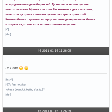
аз продължавам да избирам теб. Да мисля за твоето щастие
вместо за моето. Мразя се за това. Но колкото и да се опитвам,
каквото и да правя аз винаги ще мисля първо спрямо теб.
Когато обичаш с цялото си сърце мисълта да нараниш любимия
е по-ужасна, от мисълта за твоето лично нещастие.
[/*]
[/list]
#6
2011-01-16 11:26:05
x_alien_x
На Пепи
[list=*]
[*]
To feel nothing.
What a beautiful feeling that is.
[/*]
[/list]
#7
2011-01-16 11:26:29